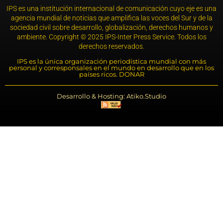
IPS es una institución internacional de comunicación cuyo eje es una
agencia mundial de noticias que amplifica las voces del Sur y de la
sociedad civil sobre desarrollo, globalización, derechos humanos y
ambiente. Copyright © 2025 IPS-Inter Press Service. Todos los
derechos reservados.
IPS es la única organización periodística mundial con más
personal y corresponsales en el mundo en desarrollo que en los
países ricos. DONAR
Desarrollo & Hosting: Atiko.Studio