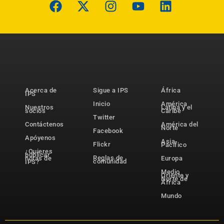
Acerca de
Sigue a IPS
África
IPS
Inicio
América
Nuestros
Latina y el
socios
Caribe
Twitter
Contáctenos
América del
Norte
Facebook
Apóyenos
Asia-
Flickr
Pacífico
¿Quieres
publicar
Reglas de
notas de
Europa
comunidad
IPS?
Medio
Oriente y
Norte de
África
Mundo