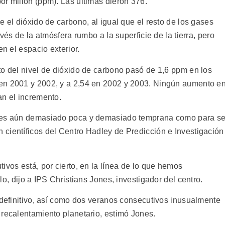
or millón (ppm). Las últimas dieron 376.
e el dióxido de carbono, al igual que el resto de los gases
vés de la atmósfera rumbo a la superficie de la tierra, pero
en el espacio exterior.
to del nivel de dióxido de carbono pasó de 1,6 ppm en los
en 2001 y 2002, y a 2,54 en 2002 y 2003. Ningún aumento e
an el incremento.
o es aún demasiado poca y demasiado temprana como para se
científicos del Centro Hadley de Predicción e Investigación
ivos está, por cierto, en la línea de lo que hemos
o, dijo a IPS Christians Jones, investigador del centro.
 definitivo, así como dos veranos consecutivos inusualmente
 recalentamiento planetario, estimó Jones.