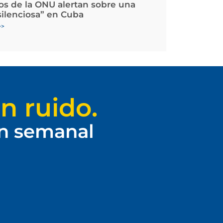
os de la ONU alertan sobre una
silenciosa” en Cuba
>>
n ruido.
ín semanal