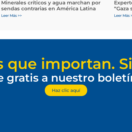
Minerales críticos y agua marchan por
Expert
sendas contrarias en América Latina
“Gaza 
Leer Más >>
Leer Más 
s que importan. Si
e gratis a nuestro bolet
Haz clic aquí