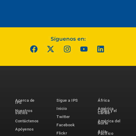
Síguenos en:
Acerca de
Sigue a IPS
África
IPS
Inicio
América
Nuestros
Latina y el
socios
Caribe
Twitter
Contáctenos
América del
Norte
Facebook
Apóyenos
Asia-
Flickr
Pacífico