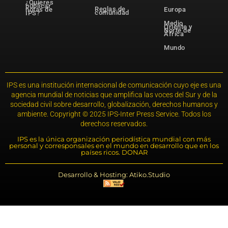
¿Quieres
publicar
Reglas de
notas de
Europa
comunidad
IPS?
Medio
Oriente y
Norte de
África
Mundo
IPS es una institución internacional de comunicación cuyo eje es una
agencia mundial de noticias que amplifica las voces del Sur y de la
sociedad civil sobre desarrollo, globalización, derechos humanos y
ambiente. Copyright © 2025 IPS-Inter Press Service. Todos los
derechos reservados.
IPS es la única organización periodística mundial con más
personal y corresponsales en el mundo en desarrollo que en los
países ricos. DONAR
Desarrollo & Hosting: Atiko.Studio