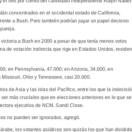
 y el tres por ciento del candidato independiente Ralph Nader
tán concentrados en el occidental estado de California,
frente a Bush. Pero también podrían jugar un papel decisivo
 pareja.
a victoria a Bush en 2000 a pesar de que tenía menos votos
ema de votación indirecta que rige en Estados Unidos, reside
00; en Pennsylvania, 47.000; en Arizona, 34.000, en
 Missouri, Ohio y Tennessee, casi 20.000.
rios de Asia y las islas del Pacífico, entre los que la indecisi
 ser más cruciales que en elecciones anteriores en lo que se
irectora ejecutiva de NCM, Sandi Close.
icos no pueden ser ignorados, agregó.
árabe, los votantes asiáticos son quizás los que han dividid