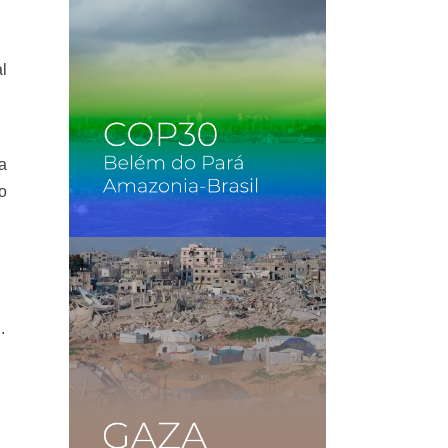
al
a
do
.
-