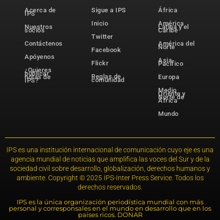
Acerca de
Sigue a IPS
África
IPS
Inicio
América
Nuestros
Latina y el
socios
Caribe
Twitter
Contáctenos
América del
Norte
Facebook
Apóyenos
Asia-
Flickr
Pacífico
¿Quieres
publicar
Reglas de
notas de
Europa
comunidad
IPS?
Medio
Oriente y
Norte de
África
Mundo
IPS es una institución internacional de comunicación cuyo eje es una
agencia mundial de noticias que amplifica las voces del Sur y de la
sociedad civil sobre desarrollo, globalización, derechos humanos y
ambiente. Copyright © 2025 IPS-Inter Press Service. Todos los
derechos reservados.
IPS es la única organización periodística mundial con más
personal y corresponsales en el mundo en desarrollo que en los
países ricos. DONAR