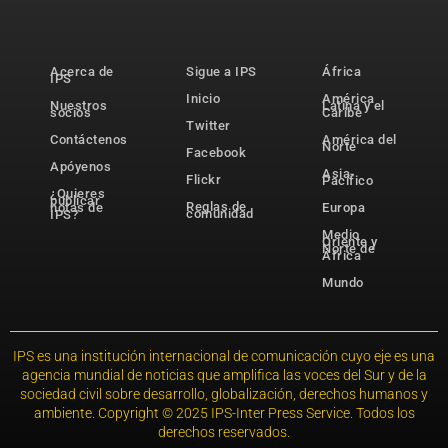
Acerca de
Sigue a IPS
África
IPS
Inicio
América
Nuestros
Latina y el
socios
Caribe
Twitter
Contáctenos
América del
Norte
Facebook
Apóyenos
Asia-
Flickr
Pacífico
¿Quieres
publicar
Reglas de
notas de
Europa
comunidad
IPS?
Medio
Oriente y
Norte de
África
Mundo
IPS es una institución internacional de comunicación cuyo eje es una
agencia mundial de noticias que amplifica las voces del Sur y de la
sociedad civil sobre desarrollo, globalización, derechos humanos y
ambiente. Copyright © 2025 IPS-Inter Press Service. Todos los
derechos reservados.