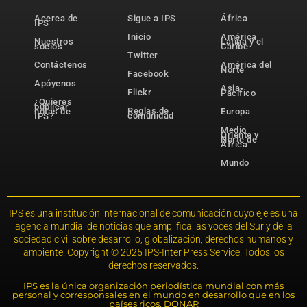
Acerca de
Sigue a IPS
África
IPS
Inicio
América
Nuestros
Latina y el
socios
Caribe
Twitter
Contáctenos
América del
Norte
Facebook
Apóyenos
Asia-
Flickr
Pacífico
¿Quieres
publicar
Reglas de
notas de
Europa
comunidad
IPS?
Medio
Oriente y
Norte de
África
Mundo
IPS es una institución internacional de comunicación cuyo eje es una
agencia mundial de noticias que amplifica las voces del Sur y de la
sociedad civil sobre desarrollo, globalización, derechos humanos y
ambiente. Copyright © 2025 IPS-Inter Press Service. Todos los
derechos reservados.
IPS es la única organización periodística mundial con más
personal y corresponsales en el mundo en desarrollo que en los
países ricos. DONAR