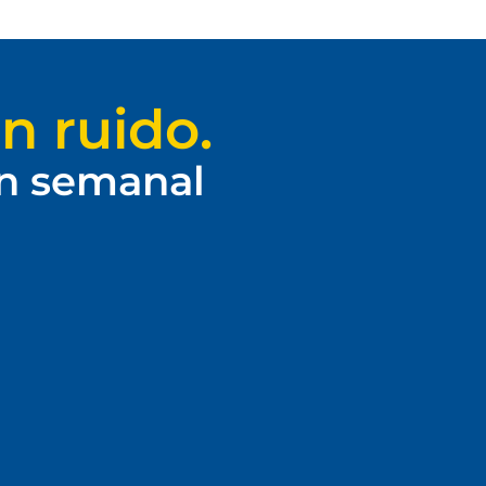
n ruido.
ín semanal