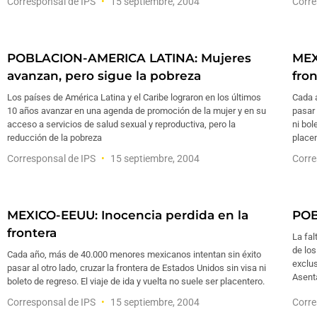
Corresponsal de IPS
15 septiembre, 2004
Corre
POBLACION-AMERICA LATINA: Mujeres
MEX
avanzan, pero sigue la pobreza
fron
Los países de América Latina y el Caribe lograron en los últimos
Cada 
10 años avanzar en una agenda de promoción de la mujer y en su
pasar 
acceso a servicios de salud sexual y reproductiva, pero la
ni bol
reducción de la pobreza
placen
Corresponsal de IPS
15 septiembre, 2004
Corre
MEXICO-EEUU: Inocencia perdida en la
POB
frontera
La fal
de lo
Cada año, más de 40.000 menores mexicanos intentan sin éxito
exclus
pasar al otro lado, cruzar la frontera de Estados Unidos sin visa ni
Asent
boleto de regreso. El viaje de ida y vuelta no suele ser placentero.
Corresponsal de IPS
15 septiembre, 2004
Corre