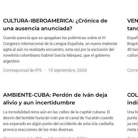
CULTURA-IBEROAMERICA: ¿Crónica de
VEN
una ausencia anunciada?
tan
Cuando parecía que se apagaban las polémicas sobre el III
España
Congreso Internacional de la Lengua Española, un nuevo malestar
Bogotá
agita al aún no realizado encuentro, esta vez por la exclusión del
40 ta
novelista colombiano Gabriel García Márquez, que el gobierno
cañone
argentino
Corresponsal de IPS
15 septiembre, 2004
Corre
AMBIENTE-CUBA: Perdón de Iván deja
COL
alivio y aun incertidumbre
ind
La incredulidad reina aún en las calles de la capital cubana. El
Una bi
desvío del temible huracán Iván por el canal de Yucatán cuando
punta 
era esperado en algún punto del occidente de esta isla caribeña
ya reú
provoca reacciones de las más diversas.
meta d