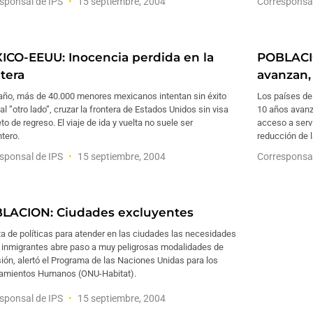
sponsal de IPS
15 septiembre, 2004
Corresponsa
ICO-EEUU: Inocencia perdida en la
POBLACI
tera
avanzan,
año, más de 40.000 menores mexicanos intentan sin éxito
Los países de 
al ”otro lado”, cruzar la frontera de Estados Unidos sin visa
10 años avanz
eto de regreso. El viaje de ida y vuelta no suele ser
acceso a servi
tero.
reducción de 
sponsal de IPS
15 septiembre, 2004
Corresponsa
LACION: Ciudades excluyentes
ta de políticas para atender en las ciudades las necesidades
s inmigrantes abre paso a muy peligrosas modalidades de
ión, alertó el Programa de las Naciones Unidas para los
amientos Humanos (ONU-Habitat).
sponsal de IPS
15 septiembre, 2004