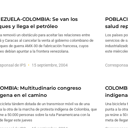
EZUELA-COLOMBIA: Se van los
POBLACIO
ques y llega el petróleo
salud re
 removió un obstáculo para aceitar las relaciones entre
Los países po
 y Caracas al cancelar la venta al gobierno colombiano de
servicios de s
nques de guerra AMX-30 de fabricación francesa, cuyos
industrializa
s debían apuntar a la frontera venezolana.
este miércole
sponsal de IPS
15 septiembre, 2004
Corresponsa
OMBIA: Multitudinario congreso
COLOMBIA
ígena en el camino
indígena
cicleta tándem dotada de un transmisor móvil va de una
Una bicicleta
a la otra de la marcha de protesta indígena de Colombia, que
punta a la otr
ne a 50.000 personas sobre la ruta Panamericana con la
ya reúne a 50
e llegar este jueves
meta de llegar