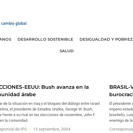
ANOS
DESARROLLO SOSTENIBLE
DESIGUALDAD Y POBREZ
SALUD
CCIONES-EEUU: Bush avanza en la
BRASIL-V
unidad árabe
burocraci
r de la situación en Iraq y el bloqueo del diálogo entre Israel
El presidente 
stina, el presidente de Estados Unidos, George W. Bush,
imperio esta
 frente a su rival en las elecciones de noviembre, John F.
brasileño, Lui
 en la comunidad
enemigo de la
sponsal de IPS
15 septiembre, 2004
Corresponsa