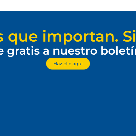
s que importan. Si
e gratis a nuestro bolet
Haz clic aquí