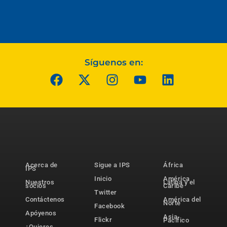
Síguenos en:
Acerca de
Sigue a IPS
África
IPS
Inicio
América
Nuestros
Latina y el
socios
Caribe
Twitter
Contáctenos
América del
Norte
Facebook
Apóyenos
Asia-
Flickr
Pacífico
¿Quieres