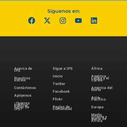
Síguenos en:
Acerca de
Sigue a IPS
África
IPS
Inicio
América
Nuestros
Latina y el
socios
Caribe
Twitter
Contáctenos
América del
Norte
Facebook
Apóyenos
Asia-
Flickr
Pacífico
¿Quieres
publicar
Reglas de
notas de
Europa
comunidad
IPS?
Medio
Oriente y
Norte de
África