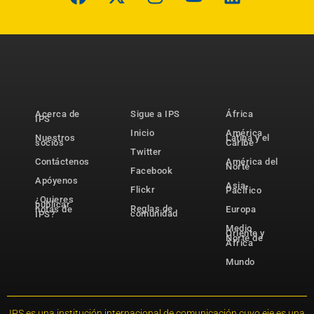
Acerca de
Sigue a IPS
África
IPS
Inicio
América
Nuestros
Latina y el
socios
Caribe
Twitter
Contáctenos
América del
Norte
Facebook
Apóyenos
Asia-
Flickr
Pacífico
¿Quieres
publicar
Reglas de
notas de
Europa
comunidad
IPS?
Medio
Oriente y
Norte de
África
Mundo
IPS es una institución internacional de comunicación cuyo eje es una