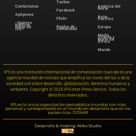
Twitter
Contáctenos
América del
Norte
Facebook
Apóyenos
Asia-
Flickr
Pacífico
¿Quieres
publicar
Reglas de
notas de
Europa
comunidad
IPS?
Medio
Oriente y
Norte de
África
Mundo
IPS es una institución internacional de comunicación cuyo eje es una
agencia mundial de noticias que amplifica las voces del Sur y de la
sociedad civil sobre desarrollo, globalización, derechos humanos y
ambiente. Copyright © 2025 IPS-Inter Press Service. Todos los
derechos reservados.
IPS es la única organización periodística mundial con más
personal y corresponsales en el mundo en desarrollo que en los
países ricos. DONAR
Desarrollo & Hosting: Atiko.Studio