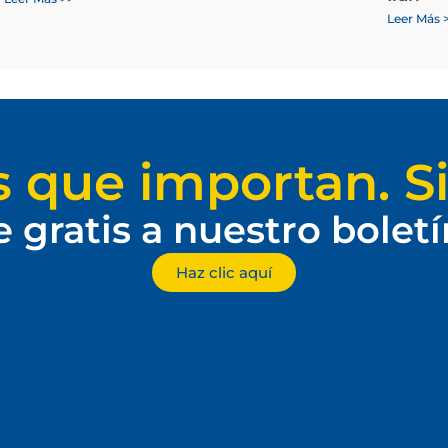
Leer Más 
s que importan. Si
e gratis a nuestro bolet
Haz clic aquí