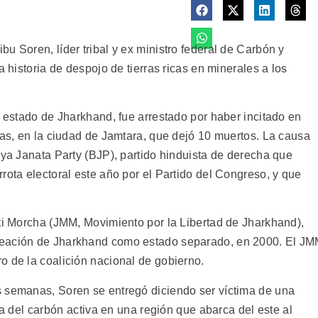
u Soren, líder tribal y ex ministro federal de Carbón y
a historia de despojo de tierras ricas en minerales a los
l estado de Jharkhand, fue arrestado por haber incitado en
tas, en la ciudad de Jamtara, que dejó 10 muertos. La causa
iya Janata Party (BJP), partido hinduista de derecha que
rota electoral este año por el Partido del Congreso, y que
kti Morcha (JMM, Movimiento por la Libertad de Jharkhand),
reación de Jharkhand como estado separado, en 2000. El J
o de la coalición nacional de gobierno.
s semanas, Soren se entregó diciendo ser víctima de una
ia del carbón activa en una región que abarca del este al