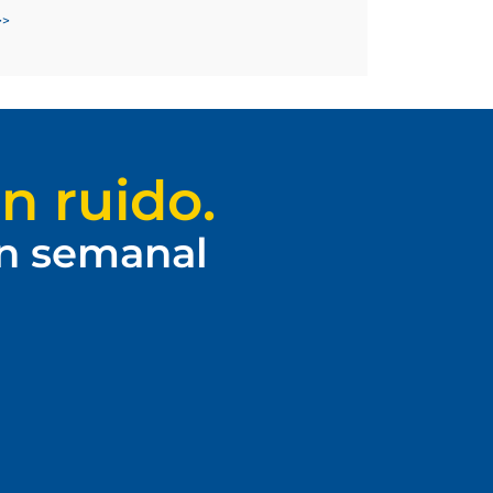
>>
n ruido.
ín semanal