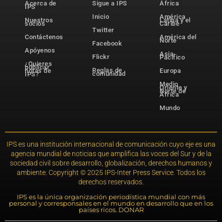
Acerca de
Sigue a IPS
África
IPS
Inicio
América
Nuestros
Latina y el
socios
Caribe
Twitter
Contáctenos
América del
Norte
Facebook
Apóyenos
Asia-
Flickr
Pacífico
¿Quieres
publicar
Reglas de
notas de
Europa
comunidad
IPS?
Medio
Oriente y
Norte de
África
Mundo
IPS es una institución internacional de comunicación cuyo eje es una
agencia mundial de noticias que amplifica las voces del Sur y de la
sociedad civil sobre desarrollo, globalización, derechos humanos y
ambiente. Copyright © 2025 IPS-Inter Press Service. Todos los
derechos reservados.
IPS es la única organización periodística mundial con más
personal y corresponsales en el mundo en desarrollo que en los
países ricos. DONAR