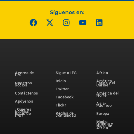
Síguenos en:
Acerca de
Sigue a IPS
África
IPS
Inicio
América
Nuestros
Latina y el
socios
Caribe
Twitter
Contáctenos
América del
Norte
Facebook
Apóyenos
Asia-
Flickr
Pacífico
¿Quieres
publicar
Reglas de
notas de
Europa
comunidad
IPS?
Medio
Oriente y
Norte de
África