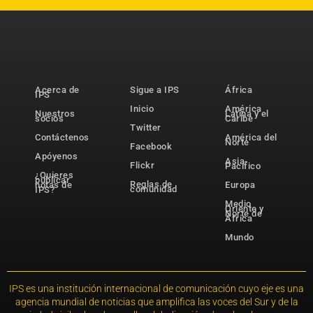
Acerca de
Sigue a IPS
África
IPS
Inicio
América
Nuestros
Latina y el
socios
Caribe
Twitter
Contáctenos
América del
Norte
Facebook
Apóyenos
Asia-
Flickr
Pacífico
¿Quieres
publicar
Reglas de
notas de
Europa
comunidad
IPS?
Medio
Oriente y
Norte de
África
Mundo
IPS es una institución internacional de comunicación cuyo eje es una
agencia mundial de noticias que amplifica las voces del Sur y de la