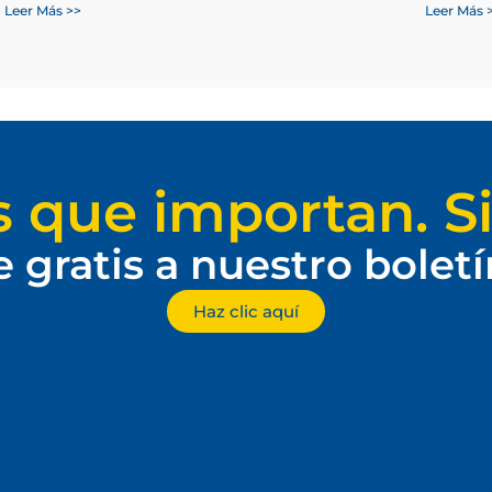
Leer Más >>
Leer Más 
s que importan. Si
e gratis a nuestro bolet
Haz clic aquí