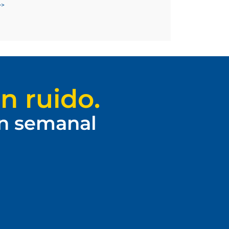
>>
n ruido.
ín semanal