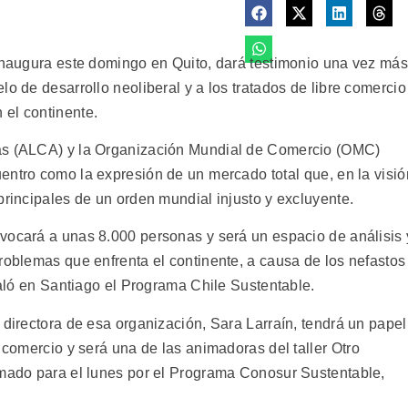
 inaugura este domingo en Quito, dará testimonio una vez más
lo de desarrollo neoliberal y a los tratados de libre comercio
 el continente.
cas (ALCA) y la Organización Mundial de Comercio (OMC)
ntro como la expresión de un mercado total que, en la visió
principales de un orden mundial injusto y excluyente.
vocará a unas 8.000 personas y será un espacio de análisis 
roblemas que enfrenta el continente, a causa de los nefastos
eñaló en Santiago el Programa Chile Sustentable.
 directora de esa organización, Sara Larraín, tendrá un papel
 comercio y será una de las animadoras del taller Otro
amado para el lunes por el Programa Conosur Sustentable,