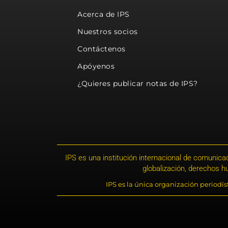
Acerca de IPS
Nuestros socios
Contáctenos
Apóyenos
¿Quieres publicar notas de IPS?
IPS es una institución internacional de comunicac
globalización, derechos 
IPS es la única organización periodí