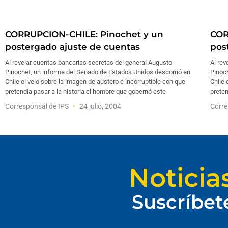
CORRUPCION-CHILE: Pinochet y un
COR
postergado ajuste de cuentas
pos
Al revelar cuentas bancarias secretas del general Augusto
Al rev
Pinochet, un informe del Senado de Estados Unidos descorrió en
Pinoc
Chile el velo sobre la imagen de austero e incorruptible con que
Chile 
pretendía pasar a la historia el hombre que gobernó este
preten
Corresponsal de IPS
24 julio, 2004
Corre
Noticia
Suscríbet