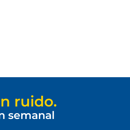
n ruido.
ín semanal