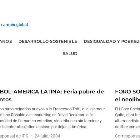
ANOS
DESARROLLO SOSTENIBLE
DESIGUALDAD Y POBREZ
SALUD
BOL-AMERICA LATINA: Feria pobre de
FORO SOC
entos
el neoli
o raros peinados nuevos a lo Francesco Totti, ni el glamour
El I Foro Soci
stiano Ronaldo o el marketing de David Beckham ni la
Quito, dará t
osidad de flamantes estadios, sino tribunas sin terminar y
altermundistas
talento futbolístico ansioso por dejar la América
de libre come
sponsal de IPS
24 julio, 2004
Corresponsa