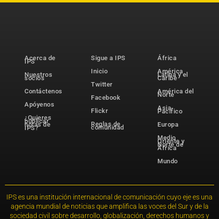
Acerca de
Sigue a IPS
África
IPS
Inicio
América
Nuestros
Latina y el
socios
Caribe
Twitter
Contáctenos
América del
Norte
Facebook
Apóyenos
Asia-
Flickr
Pacífico
¿Quieres
publicar
Reglas de
notas de
Europa
comunidad
IPS?
Medio
Oriente y
Norte de
África
Mundo
IPS es una institución internacional de comunicación cuyo eje es una
agencia mundial de noticias que amplifica las voces del Sur y de la
sociedad civil sobre desarrollo, globalización, derechos humanos y