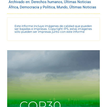
Archivado en:
Derechos humanos
,
Últimas Noticias
África
,
Democracia y Política
,
Mundo
,
Últimas Noticias
Este informe incluye imágenes de calidad que pueden
ser bajadas e impresas. Copyright IPS, estas imágenes
sólo pueden ser impresas junto con este informe