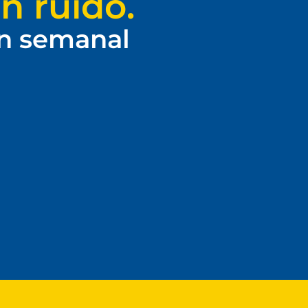
n ruido.
ín semanal