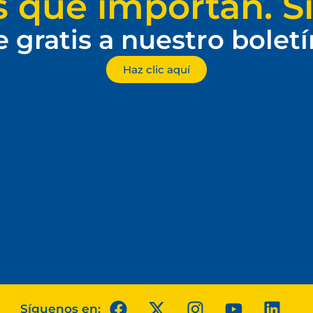
s que importan. Si
e gratis a nuestro bolet
Haz clic aquí
Síguenos en: