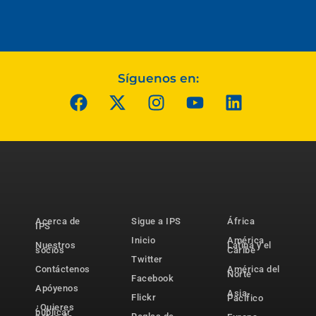
Síguenos en:
Acerca de
Sigue a IPS
África
IPS
Inicio
América
Nuestros
Latina y el
socios
Caribe
Twitter
Contáctenos
América del
Norte
Facebook
Apóyenos
Asia-
Flickr
Pacífico
¿Quieres
publicar