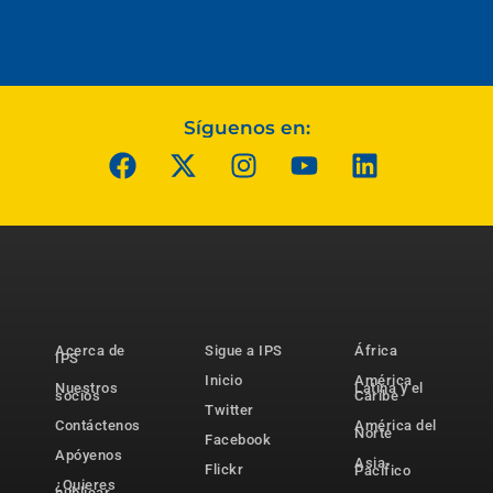
Síguenos en:
Acerca de
Sigue a IPS
África
IPS
Inicio
América
Nuestros
Latina y el
socios
Caribe
Twitter
Contáctenos
América del
Norte
Facebook
Apóyenos
Asia-
Flickr
Pacífico
¿Quieres
publicar