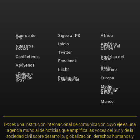
Acerca de
Sigue a IPS
África
IPS
Inicio
América
Nuestros
Latina y el
socios
Caribe
Twitter
Contáctenos
América del
Norte
Facebook
Apóyenos
Asia-
Flickr
Pacífico
¿Quieres
publicar
Reglas de
notas de
Europa
comunidad
IPS?
Medio
Oriente y
Norte de
África
Mundo
IPS es una institución internacional de comunicación cuyo eje es una
agencia mundial de noticias que amplifica las voces del Sur y de la
sociedad civil sobre desarrollo, globalización, derechos humanos y