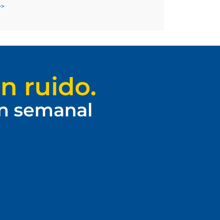
>>
n ruido.
ín semanal