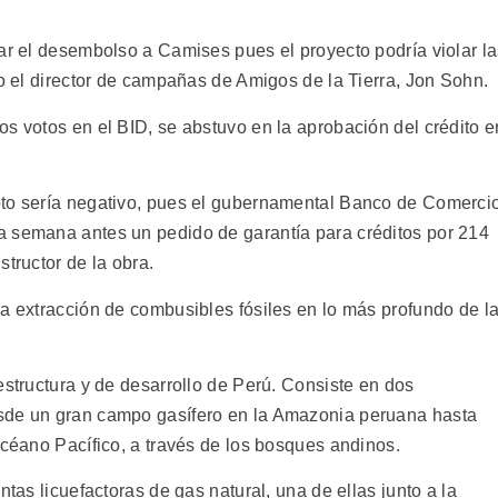
sar el desembolso a Camises pues el proyecto podría violar l
jo el director de campañas de Amigos de la Tierra, Jon Sohn.
s votos en el BID, se abstuvo en la aprobación del crédito e
oto sería negativo, pues el gubernamental Banco de Comerci
a semana antes un pedido de garantía para créditos por 214
tructor de la obra.
la extracción de combusibles fósiles en lo más profundo de l
estructura y de desarrollo de Perú. Consiste en dos
sde un gran campo gasífero en la Amazonia peruana hasta
océano Pacífico, a través de los bosques andinos.
ntas licuefactoras de gas natural, una de ellas junto a la