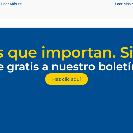
Leer Más >>
Leer Más 
s que importan. Si
e gratis a nuestro bolet
Haz clic aquí