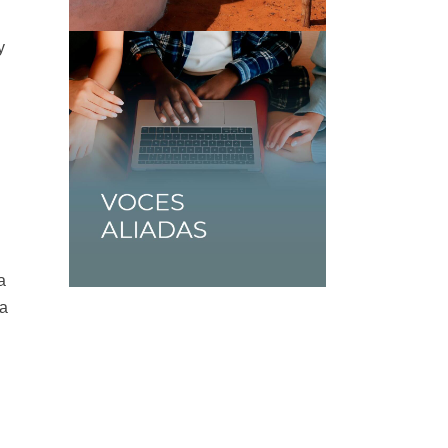
y
s
a
va