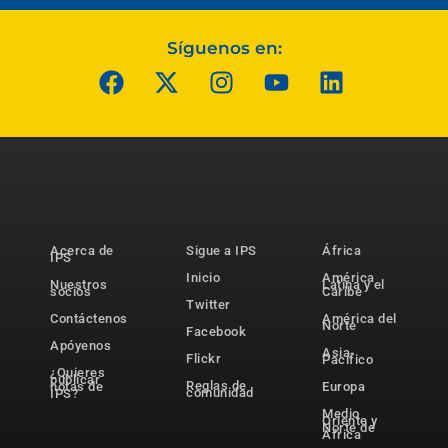
Síguenos en:
Acerca de
Sigue a IPS
África
IPS
Inicio
América
Nuestros
Latina y el
socios
Caribe
Twitter
Contáctenos
América del
Norte
Facebook
Apóyenos
Asia-
Flickr
Pacífico
¿Quieres
publicar
Reglas de
notas de
Europa
comunidad
IPS?
Medio
Oriente y
Norte de
África