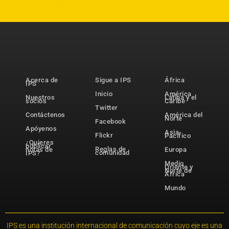
Acerca de
Sigue a IPS
África
IPS
Inicio
América
Nuestros
Latina y el
socios
Caribe
Twitter
Contáctenos
América del
Norte
Facebook
Apóyenos
Asia-
Flickr
Pacífico
¿Quieres
publicar
Reglas de
notas de
Europa
comunidad
IPS?
Medio
Oriente y
Norte de
África
Mundo
IPS es una institución internacional de comunicación cuyo eje es una