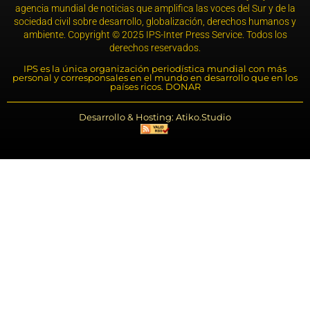
agencia mundial de noticias que amplifica las voces del Sur y de la
sociedad civil sobre desarrollo, globalización, derechos humanos y
ambiente. Copyright © 2025 IPS-Inter Press Service. Todos los
derechos reservados.
IPS es la única organización periodística mundial con más
personal y corresponsales en el mundo en desarrollo que en los
países ricos. DONAR
Desarrollo & Hosting: Atiko.Studio