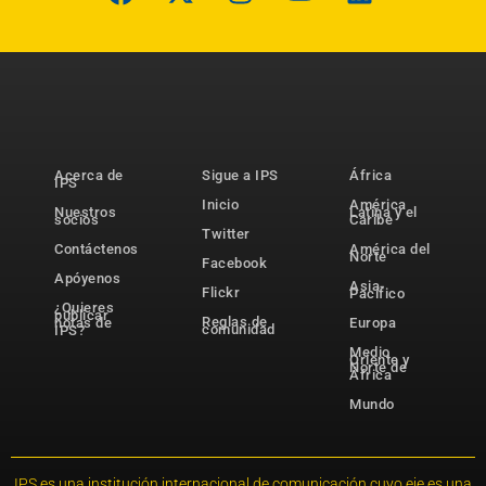
Acerca de
Sigue a IPS
África
IPS
Inicio
América
Nuestros
Latina y el
socios
Caribe
Twitter
Contáctenos
América del
Norte
Facebook
Apóyenos
Asia-
Flickr
Pacífico
¿Quieres
publicar
Reglas de
notas de
Europa
comunidad
IPS?
Medio
Oriente y
Norte de
África
Mundo
IPS es una institución internacional de comunicación cuyo eje es una