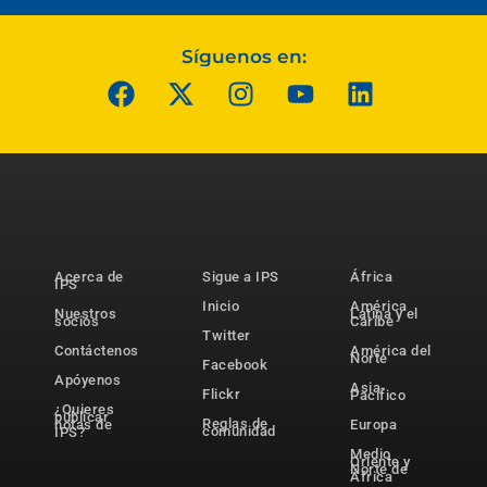
Síguenos en:
Acerca de
Sigue a IPS
África
IPS
Inicio
América
Nuestros
Latina y el
socios
Caribe
Twitter
Contáctenos
América del
Norte
Facebook
Apóyenos
Asia-
Flickr
Pacífico
¿Quieres
publicar
Reglas de
notas de
Europa
comunidad
IPS?
Medio
Oriente y
Norte de
África