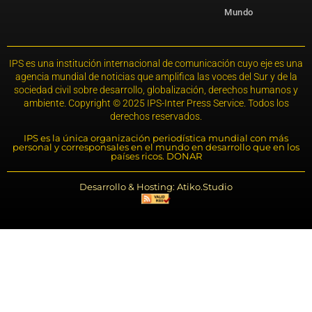
Mundo
IPS es una institución internacional de comunicación cuyo eje es una
agencia mundial de noticias que amplifica las voces del Sur y de la
sociedad civil sobre desarrollo, globalización, derechos humanos y
ambiente. Copyright © 2025 IPS-Inter Press Service. Todos los
derechos reservados.
IPS es la única organización periodística mundial con más
personal y corresponsales en el mundo en desarrollo que en los
países ricos. DONAR
Desarrollo & Hosting: Atiko.Studio