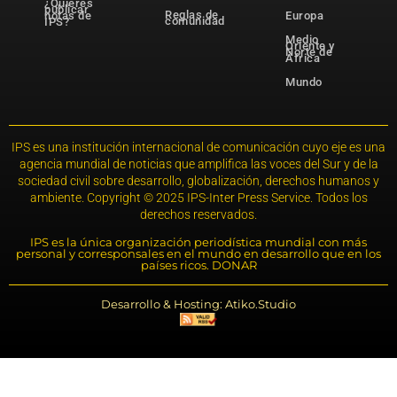
¿Quieres
publicar
Reglas de
notas de
Europa
comunidad
IPS?
Medio
Oriente y
Norte de
África
Mundo
IPS es una institución internacional de comunicación cuyo eje es una
agencia mundial de noticias que amplifica las voces del Sur y de la
sociedad civil sobre desarrollo, globalización, derechos humanos y
ambiente. Copyright © 2025 IPS-Inter Press Service. Todos los
derechos reservados.
IPS es la única organización periodística mundial con más
personal y corresponsales en el mundo en desarrollo que en los
países ricos. DONAR
Desarrollo & Hosting: Atiko.Studio