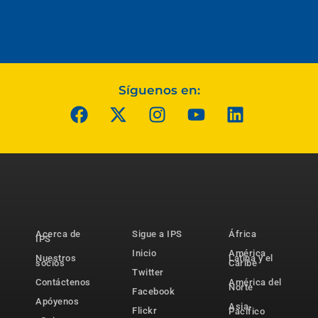
Síguenos en:
Acerca de
Sigue a IPS
África
IPS
Inicio
América
Nuestros
Latina y el
socios
Caribe
Twitter
Contáctenos
América del
Norte
Facebook
Apóyenos
Asia-
Flickr
Pacífico