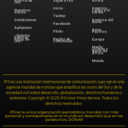
Acerca de
Sigue a IPS
África
IPS
Inicio
América
Nuestros
Latina y el
socios
Caribe
Twitter
Contáctenos
América del
Norte
Facebook
Apóyenos
Asia-
Flickr
Pacífico
¿Quieres
publicar
Reglas de
notas de
Europa
comunidad
IPS?
Medio
Oriente y
Norte de
África
Mundo
IPS es una institución internacional de comunicación cuyo eje es una
agencia mundial de noticias que amplifica las voces del Sur y de la
sociedad civil sobre desarrollo, globalización, derechos humanos y
ambiente. Copyright © 2025 IPS-Inter Press Service. Todos los
derechos reservados.
IPS es la única organización periodística mundial con más
personal y corresponsales en el mundo en desarrollo que en los
países ricos. DONAR