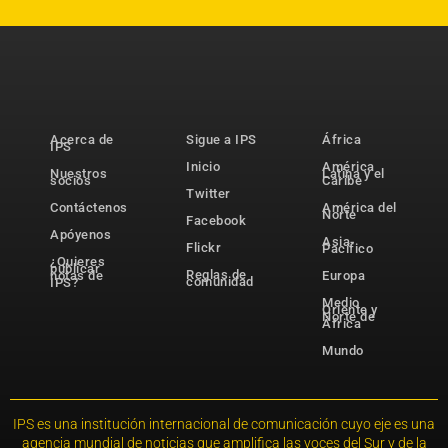
Acerca de
Sigue a IPS
África
IPS
Inicio
América
Nuestros
Latina y el
socios
Caribe
Twitter
Contáctenos
América del
Norte
Facebook
Apóyenos
Asia-
Flickr
Pacífico
¿Quieres
publicar
Reglas de
notas de
Europa
comunidad
IPS?
Medio
Oriente y
Norte de
África
Mundo
IPS es una institución internacional de comunicación cuyo eje es una
agencia mundial de noticias que amplifica las voces del Sur y de la