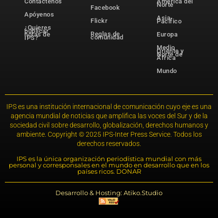
Contáctenos
América del
Norte
Facebook
Apóyenos
Asia-
Flickr
Pacífico
¿Quieres
publicar
Reglas de
notas de
Europa
comunidad
IPS?
Medio
Oriente y
Norte de
África
Mundo
IPS es una institución internacional de comunicación cuyo eje es una
agencia mundial de noticias que amplifica las voces del Sur y de la
sociedad civil sobre desarrollo, globalización, derechos humanos y
ambiente. Copyright © 2025 IPS-Inter Press Service. Todos los
derechos reservados.
IPS es la única organización periodística mundial con más
personal y corresponsales en el mundo en desarrollo que en los
países ricos. DONAR
Desarrollo & Hosting: Atiko.Studio