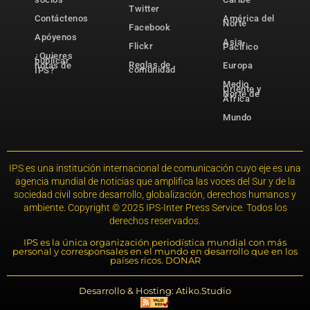
Twitter
Contáctenos
América del
Norte
Facebook
Apóyenos
Asia-
Flickr
Pacífico
¿Quieres
publicar
Reglas de
notas de
Europa
comunidad
IPS?
Medio
Oriente y
Norte de
África
Mundo
IPS es una institución internacional de comunicación cuyo eje es una
agencia mundial de noticias que amplifica las voces del Sur y de la
sociedad civil sobre desarrollo, globalización, derechos humanos y
ambiente. Copyright © 2025 IPS-Inter Press Service. Todos los
derechos reservados.
IPS es la única organización periodística mundial con más
personal y corresponsales en el mundo en desarrollo que en los
países ricos. DONAR
Desarrollo & Hosting: Atiko.Studio