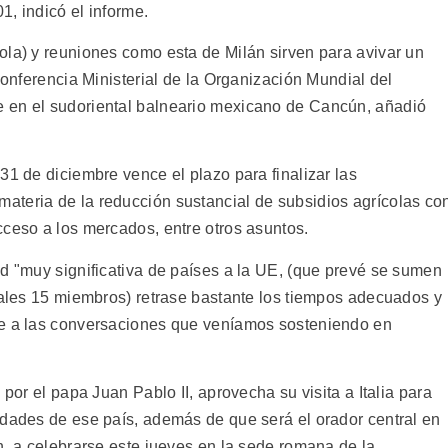
, indicó el informe.
ola) y reuniones como esta de Milán sirven para avivar un
Conferencia Ministerial de la Organización Mundial del
 en el sudoriental balneario mexicano de Cancún, añadió
31 de diciembre vence el plazo para finalizar las
ateria de la reducción sustancial de subsidios agrícolas co
cceso a los mercados, entre otros asuntos.
ad "muy significativa de países a la UE, (que prevé se sumen
tuales 15 miembros) retrase bastante los tiempos adecuados y
se a las conversaciones que veníamos sosteniendo en
 por el papa Juan Pablo II, aprovecha su visita a Italia para
idades de ese país, además de que será el orador central en
n, a celebrarse este jueves en la sede romana de la