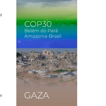
el
on