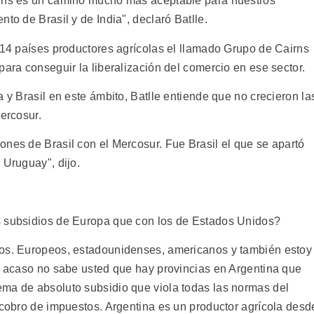
irns es un camino mucho más aceptable para nuestros
to de Brasil y de India", declaró Batlle.
s 14 países productores agrícolas el llamado Grupo de Cairns
para conseguir la liberalización del comercio en ese sector.
a y Brasil en este ámbito, Batlle entiende que no crecieron la
Mercosur.
ones de Brasil con el Mercosur. Fue Brasil el que se apartó
 Uruguay", dijo.
s subsidios de Europa que con los de Estados Unidos?
ios. Europeos, estadounidenses, americanos y también estoy
 O acaso no sabe usted que hay provincias en Argentina que
ma de absoluto subsidio que viola todas las normas del
 cobro de impuestos. Argentina es un productor agrícola desd