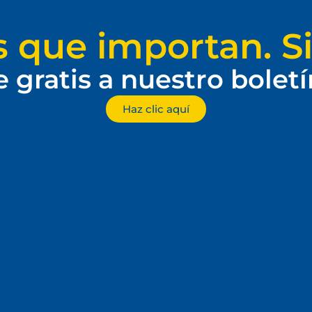
s que importan. Si
e gratis a nuestro bolet
Haz clic aquí