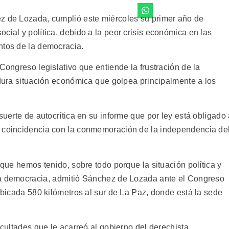
ez de Lozada, cumplió este miércoles su primer año de
cial y política, debido a la peor crisis económica en las
ntos de la democracia.
Congreso legislativo que entiende la frustración de la
 dura situación económica que golpea principalmente a los
suerte de autocrítica en su informe que por ley está obligado
n coincidencia con la conmemoración de la independencia de
 que hemos tenido, sobre todo porque la situación política y
la democracia, admitió Sánchez de Lozada ante el Congreso
 ubicada 580 kilómetros al sur de La Paz, donde está la sede
icultades que le acarreó al gobierno del derechista