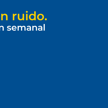
n ruido.
ín semanal