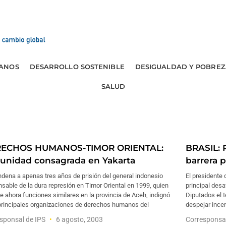
ANOS
DESARROLLO SOSTENIBLE
DESIGUALDAD Y POBREZ
SALUD
ECHOS HUMANOS-TIMOR ORIENTAL:
BRASIL: 
unidad consagrada en Yakarta
barrera 
dena a apenas tres años de prisión del general indonesio
El presidente d
sable de la dura represión en Timor Oriental en 1999, quien
principal desa
 ahora funciones similares en la provincia de Aceh, indignó
Diputados el t
 principales organizaciones de derechos humanos del
despejar ince
sponsal de IPS
6 agosto, 2003
Corresponsa