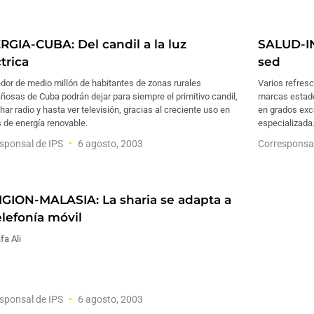
RGIA-CUBA: Del candil a la luz
SALUD-IN
trica
sed
dor de medio millón de habitantes de zonas rurales
Varios refresc
osas de Cuba podrán dejar para siempre el primitivo candil,
marcas estado
ar radio y hasta ver televisión, gracias al creciente uso en
en grados exc
s de energía renovable.
especializada
sponsal de IPS
6 agosto, 2003
Corresponsa
IGION-MALASIA: La sharia se adapta a
elefonía móvil
fa Ali
sponsal de IPS
6 agosto, 2003