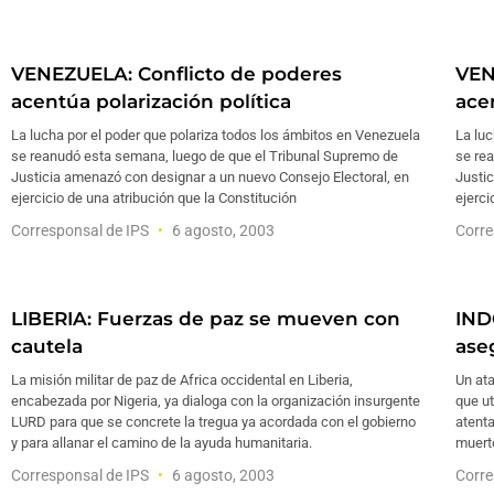
VENEZUELA: Conflicto de poderes
VEN
acentúa polarización política
ace
La lucha por el poder que polariza todos los ámbitos en Venezuela
La luc
se reanudó esta semana, luego de que el Tribunal Supremo de
se re
Justicia amenazó con designar a un nuevo Consejo Electoral, en
Justic
ejercicio de una atribución que la Constitución
ejerci
Corresponsal de IPS
6 agosto, 2003
Corre
LIBERIA: Fuerzas de paz se mueven con
IND
cautela
ase
La misión militar de paz de Africa occidental en Liberia,
Un at
encabezada por Nigeria, ya dialoga con la organización insurgente
que ut
LURD para que se concrete la tregua ya acordada con el gobierno
atenta
y para allanar el camino de la ayuda humanitaria.
muerto
Corresponsal de IPS
6 agosto, 2003
Corre