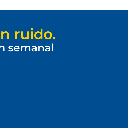
n ruido.
ín semanal