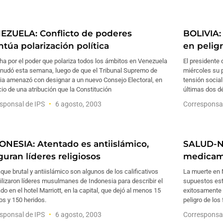
EZUELA: Conflicto de poderes
BOLIVIA:
ntúa polarización política
en pelig
ha por el poder que polariza todos los ámbitos en Venezuela
El presidente
anudó esta semana, luego de que el Tribunal Supremo de
miércoles su 
ia amenazó con designar a un nuevo Consejo Electoral, en
tensión social
cio de una atribución que la Constitución
últimas dos d
sponsal de IPS
6 agosto, 2003
Corresponsa
ONESIA: Atentado es antiislámico,
SALUD-NI
guran líderes religiosos
medicame
aque brutal y antiislámico son algunos de los calificativos
La muerte en 
ilizaron líderes musulmanes de Indonesia para describir el
supuestos est
do en el hotel Marriott, en la capital, que dejó al menos 15
exitosamente e
s y 150 heridos.
peligro de los
sponsal de IPS
6 agosto, 2003
Corresponsa