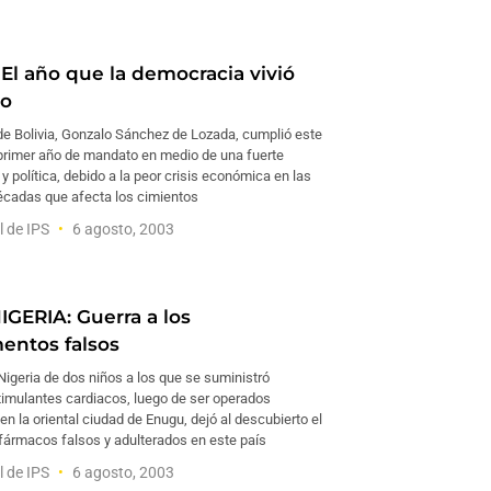
 El año que la democracia vivió
ro
 de Bolivia, Gonzalo Sánchez de Lozada, cumplió este
primer año de mandato en medio de una fuerte
 y política, debido a la peor crisis económica en las
écadas que afecta los cimientos
l de IPS
6 agosto, 2003
GERIA: Guerra a los
ntos falsos
Nigeria de dos niños a los que se suministró
imulantes cardiacos, luego de ser operados
n la oriental ciudad de Enugu, dejó al descubierto el
 fármacos falsos y adulterados en este país
l de IPS
6 agosto, 2003