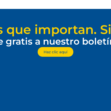
s que importan. Si
e gratis a nuestro bolet
Haz clic aquí