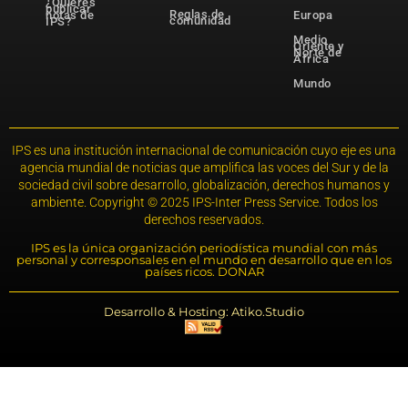
¿Quieres
publicar
Reglas de
notas de
Europa
comunidad
IPS?
Medio
Oriente y
Norte de
África
Mundo
IPS es una institución internacional de comunicación cuyo eje es una
agencia mundial de noticias que amplifica las voces del Sur y de la
sociedad civil sobre desarrollo, globalización, derechos humanos y
ambiente. Copyright © 2025 IPS-Inter Press Service. Todos los
derechos reservados.
IPS es la única organización periodística mundial con más
personal y corresponsales en el mundo en desarrollo que en los
países ricos. DONAR
Desarrollo & Hosting: Atiko.Studio