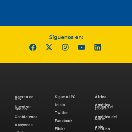
Síguenos en:
Acerca de
Sigue a IPS
África
IPS
Inicio
América
Nuestros
Latina y el
socios
Caribe
Twitter
Contáctenos
América del
Norte
Facebook
Apóyenos
Asia-
Flickr
Pacífico