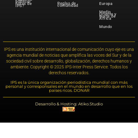
publicar
Reglas de
notas de
Europa
comunidad
IPS?
Medio
Oriente y
Norte de
África
Mundo
IPS es una institución internacional de comunicación cuyo eje es una
agencia mundial de noticias que amplifica las voces del Sur y de la
sociedad civil sobre desarrollo, globalización, derechos humanos y
ambiente. Copyright © 2025 IPS-Inter Press Service. Todos los
derechos reservados.
IPS es la única organización periodística mundial con más
personal y corresponsales en el mundo en desarrollo que en los
países ricos. DONAR
Desarrollo & Hosting: Atiko.Studio