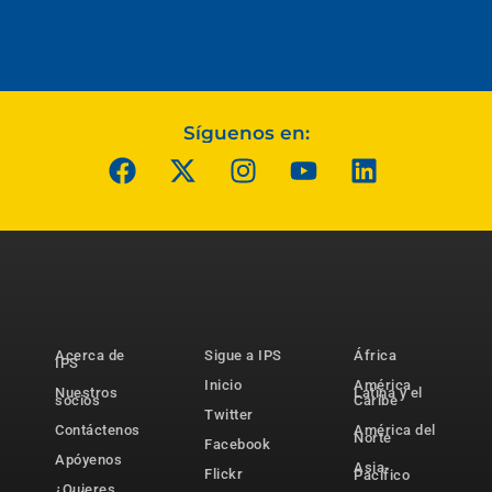
Síguenos en:
Acerca de
Sigue a IPS
África
IPS
Inicio
América
Nuestros
Latina y el
socios
Caribe
Twitter
Contáctenos
América del
Norte
Facebook
Apóyenos
Asia-
Flickr
Pacífico
¿Quieres