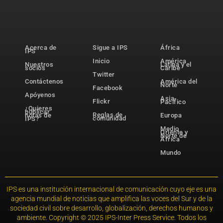
Acerca de
Sigue a IPS
África
IPS
Inicio
América
Nuestros
Latina y el
socios
Caribe
Twitter
Contáctenos
América del
Norte
Facebook
Apóyenos
Asia-
Flickr
Pacífico
¿Quieres
publicar
Reglas de
notas de
Europa
comunidad
IPS?
Medio
Oriente y
Norte de
África
Mundo
IPS es una institución internacional de comunicación cuyo eje es una
agencia mundial de noticias que amplifica las voces del Sur y de la
sociedad civil sobre desarrollo, globalización, derechos humanos y
ambiente. Copyright © 2025 IPS-Inter Press Service. Todos los