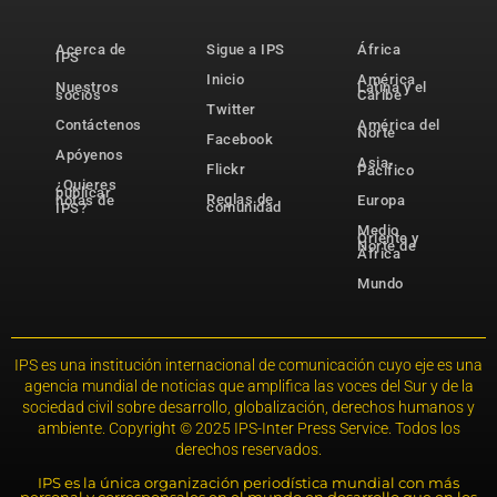
Acerca de
Sigue a IPS
África
IPS
Inicio
América
Nuestros
Latina y el
socios
Caribe
Twitter
Contáctenos
América del
Norte
Facebook
Apóyenos
Asia-
Flickr
Pacífico
¿Quieres
publicar
Reglas de
notas de
Europa
comunidad
IPS?
Medio
Oriente y
Norte de
África
Mundo
IPS es una institución internacional de comunicación cuyo eje es una
agencia mundial de noticias que amplifica las voces del Sur y de la
sociedad civil sobre desarrollo, globalización, derechos humanos y
ambiente. Copyright © 2025 IPS-Inter Press Service. Todos los
derechos reservados.
IPS es la única organización periodística mundial con más