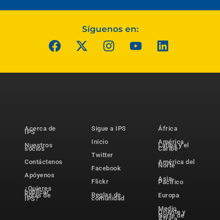
Síguenos en:
Acerca de
Sigue a IPS
África
IPS
Inicio
América
Nuestros
Latina y el
socios
Caribe
Twitter
Contáctenos
América del
Norte
Facebook
Apóyenos
Asia-
Flickr
Pacífico
¿Quieres
publicar
Reglas de
notas de
Europa
comunidad
IPS?
Medio
Oriente y
Norte de
África