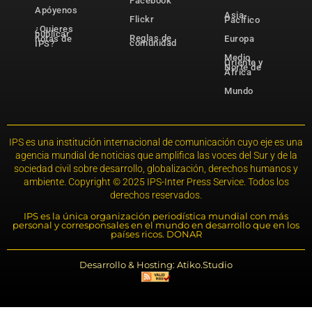
Facebook
Apóyenos
Asia-
Flickr
Pacífico
¿Quieres
publicar
Reglas de
notas de
Europa
comunidad
IPS?
Medio
Oriente y
Norte de
África
Mundo
IPS es una institución internacional de comunicación cuyo eje es una
agencia mundial de noticias que amplifica las voces del Sur y de la
sociedad civil sobre desarrollo, globalización, derechos humanos y
ambiente. Copyright © 2025 IPS-Inter Press Service. Todos los
derechos reservados.
IPS es la única organización periodística mundial con más
personal y corresponsales en el mundo en desarrollo que en los
países ricos. DONAR
Desarrollo & Hosting: Atiko.Studio