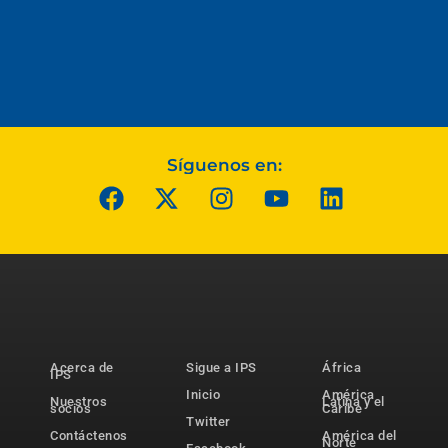
Síguenos en:
Acerca de
Sigue a IPS
África
IPS
Inicio
América
Nuestros
Latina y el
socios
Caribe
Twitter
Contáctenos
América del
Norte