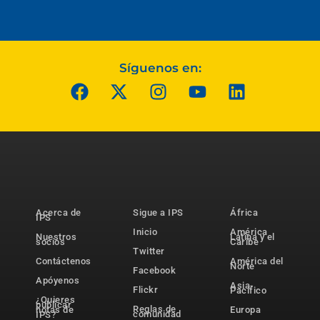
Síguenos en:
Acerca de
Sigue a IPS
África
IPS
Inicio
América
Nuestros
Latina y el
socios
Caribe
Twitter
Contáctenos
América del
Norte
Facebook
Apóyenos
Asia-
Flickr
Pacífico
¿Quieres
publicar
Reglas de
notas de
Europa
comunidad
IPS?