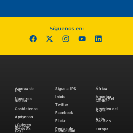
Síguenos en:
Acerca de
Sigue a IPS
África
IPS
Inicio
América
Nuestros
Latina y el
socios
Caribe
Twitter
Contáctenos
América del
Norte
Facebook
Apóyenos
Asia-
Flickr
Pacífico
¿Quieres
publicar
Reglas de
notas de
Europa
comunidad
IPS?