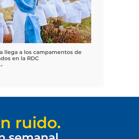
la llega a los campamentos de
ados en la RDC
>>
n ruido.
ín semanal