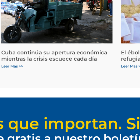
Cuba continúa su apertura económica
El ébo
mientras la crisis escuece cada día
refugi
Leer Más >>
Leer Más 
s que importan. Si
e gratis a nuestro bolet