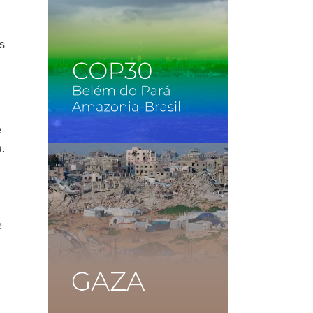
s
e
a.
e
e