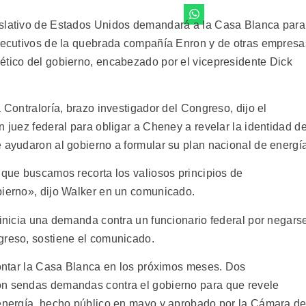
islativo de Estados Unidos demandará a la Casa Blanca para
ejecutivos de la quebrada compañía Enron y de otras empresa
ético del gobierno, encabezado por el vicepresidente Dick
 Contraloría, brazo investigador del Congreso, dijo el
n juez federal para obligar a Cheney a revelar la identidad d
e ayudaron al gobierno a formular su plan nacional de energí
 que buscamos recorta los valiosos principios de
bierno», dijo Walker en un comunicado.
 inicia una demanda contra un funcionario federal por negars
greso, sostiene el comunicado.
frontar la Casa Blanca en los próximos meses. Dos
on sendas demandas contra el gobierno para que revele
 energía, hecho público en mayo y aprobado por la Cámara d