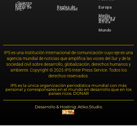
¿Quieres
publicar
Reglas de
notas de
Europa
comunidad
IPS?
Medio
Oriente y
Norte de
África
Mundo
IPS es una institución internacional de comunicación cuyo eje es una
agencia mundial de noticias que amplifica las voces del Sur y de la
sociedad civil sobre desarrollo, globalización, derechos humanos y
ambiente. Copyright © 2025 IPS-Inter Press Service. Todos los
derechos reservados.
IPS es la única organización periodística mundial con más
personal y corresponsales en el mundo en desarrollo que en los
países ricos. DONAR
Desarrollo & Hosting: Atiko.Studio