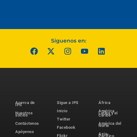
Síguenos en:
Acerca de
Sigue a IPS
África
IPS
Inicio
América
Nuestros
Latina y el
socios
Caribe
Twitter
Contáctenos
América del
Norte
Facebook
Apóyenos
Asia-
Flickr
Pacífico