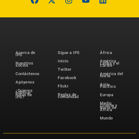
Acerca de
Sigue a IPS
África
IPS
Inicio
América
Nuestros
Latina y el
socios
Caribe
Twitter
Contáctenos
América del
Norte
Facebook
Apóyenos
Asia-
Flickr
Pacífico
¿Quieres
publicar
Reglas de
notas de
Europa
comunidad
IPS?
Medio
Oriente y
Norte de
África
Mundo