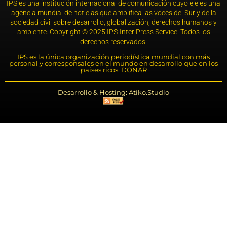
IPS es una institución internacional de comunicación cuyo eje es una
agencia mundial de noticias que amplifica las voces del Sur y de la
sociedad civil sobre desarrollo, globalización, derechos humanos y
ambiente. Copyright © 2025 IPS-Inter Press Service. Todos los
derechos reservados.
IPS es la única organización periodística mundial con más
personal y corresponsales en el mundo en desarrollo que en los
países ricos. DONAR
Desarrollo & Hosting: Atiko.Studio