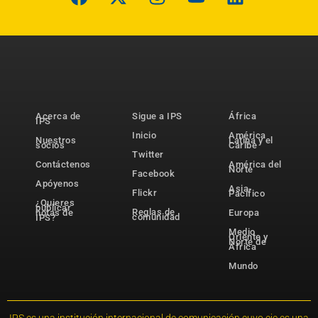
Acerca de
Sigue a IPS
África
IPS
Inicio
América
Nuestros
Latina y el
socios
Caribe
Twitter
Contáctenos
América del
Norte
Facebook
Apóyenos
Asia-
Flickr
Pacífico
¿Quieres
publicar
Reglas de
notas de
Europa
comunidad
IPS?
Medio
Oriente y
Norte de
África
Mundo