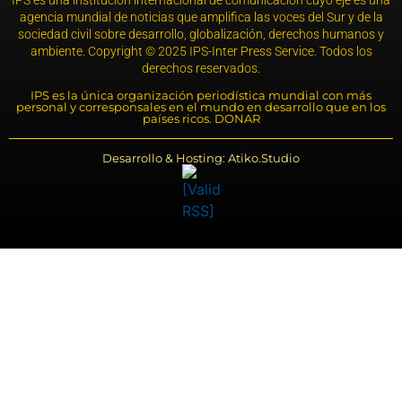
IPS es una institución internacional de comunicación cuyo eje es una
agencia mundial de noticias que amplifica las voces del Sur y de la
sociedad civil sobre desarrollo, globalización, derechos humanos y
ambiente. Copyright © 2025 IPS-Inter Press Service. Todos los
derechos reservados.
IPS es la única organización periodística mundial con más
personal y corresponsales en el mundo en desarrollo que en los
países ricos. DONAR
Desarrollo & Hosting: Atiko.Studio