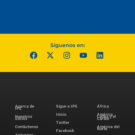
Síguenos en:
Acerca de
Sigue a IPS
África
IPS
Inicio
América
Nuestros
Latina y el
socios
Caribe
Twitter
Contáctenos
América del
Norte
Facebook
Apóyenos