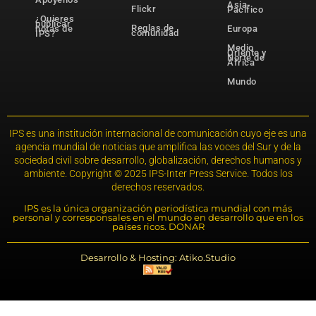
Asia-
Flickr
Pacífico
¿Quieres
publicar
Reglas de
notas de
Europa
comunidad
IPS?
Medio
Oriente y
Norte de
África
Mundo
IPS es una institución internacional de comunicación cuyo eje es una
agencia mundial de noticias que amplifica las voces del Sur y de la
sociedad civil sobre desarrollo, globalización, derechos humanos y
ambiente. Copyright © 2025 IPS-Inter Press Service. Todos los
derechos reservados.
IPS es la única organización periodística mundial con más
personal y corresponsales en el mundo en desarrollo que en los
países ricos. DONAR
Desarrollo & Hosting: Atiko.Studio