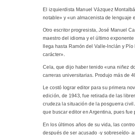
El izquierdista Manuel Vázquez Montalbán,
notable» y «un almacenista de lenguaje e
Otro escritor progresista, José Manuel C
maestro del idioma y el último exponent
llega hasta Ramón del Valle-Inclán y Pí
carácter».
Cela, que dijo haber tenido «una niñez d
carreras universitarias. Produjo más de 4
Le costó lograr editor para su primera n
edición, de 1943, fue retirada de las libr
crudeza la situación de la posguerra civi
que buscar editor en Argentina, pues fue
En los últimos años de su vida, las contr
después de ser acusado -y sobreseído- ant