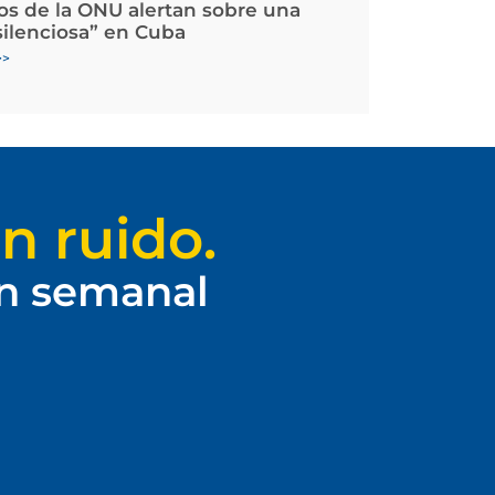
os de la ONU alertan sobre una
silenciosa” en Cuba
>>
n ruido.
ín semanal