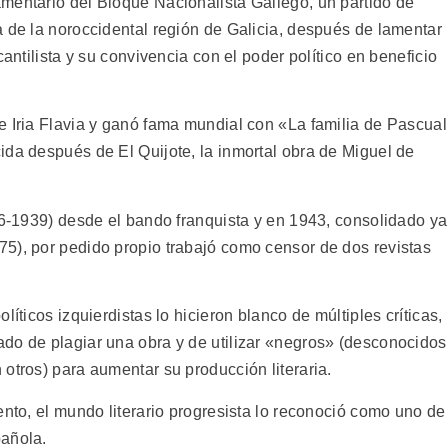
mentario del Bloque Nacionalista Gallego, un partido de
a de la noroccidental región de Galicia, después de lamentar
cantilista y su convivencia con el poder político en beneficio
e Iria Flavia y ganó fama mundial con «La familia de Pascual
ida después de El Quijote, la inmortal obra de Miguel de
36-1939) desde el bando franquista y en 1943, consolidado ya
5), por pedido propio trabajó como censor de dos revistas
líticos izquierdistas lo hicieron blanco de múltiples críticas,
do de plagiar una obra y de utilizar «negros» (desconocidos
otros) para aumentar su producción literaria.
ento, el mundo literario progresista lo reconoció como uno de
pañola.