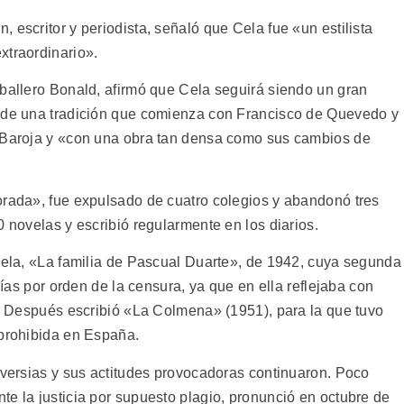
 escritor y periodista, señaló que Cela fue «un estilista
xtraordinario».
aballero Bonald, afirmó que Cela seguirá siendo un gran
e de una tradición que comienza con Francisco de Quevedo y
o Baroja y «con una obra tan densa como sus cambios de
orada», fue expulsado de cuatro colegios y abandonó tres
0 novelas y escribió regularmente en los diarios.
ovela, «La familia de Pascual Duarte», de 1942, cuya segunda
erías por orden de la censura, ya que en ella reflejaba con
l. Después escribió «La Colmena» (1951), para la que tuvo
 prohibida en España.
oversias y sus actitudes provocadoras continuaron. Poco
e la justicia por supuesto plagio, pronunció en octubre de