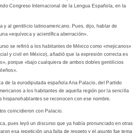
undo Congreso Internacional de la Lengua Española, en la
a y al gentilicio latinoamericano. Pues, dijo, hablar de
una «equívoca y acientífica aberración».
curso se refirió a los habitantes de México como «mejicanos»
icial y civil en México), añadió que la expresión correcta es
os», porque «bajo cualquiera de ambos dobles gentilicios
ileños».
ca de la eurodiputada española Ana Palacio, del Partido
mericanos a los habitantes de aquella región por la sencilla
os hispanohablantes se reconocen con ese nombre.
atos coincidieron con Palacio.
ca, pues leyó un discurso que ya había pronunciado en otras
ron esa repetición una falta de respeto y el asunto fue tema