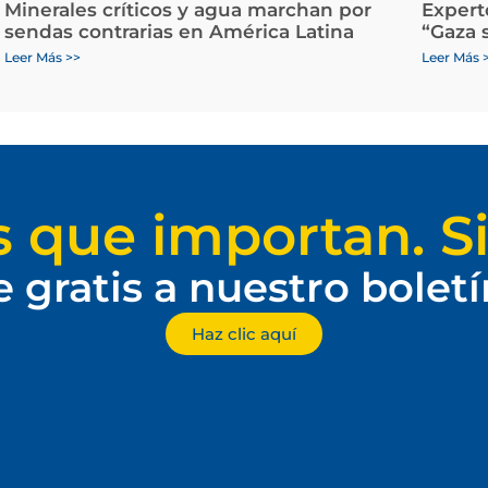
Minerales críticos y agua marchan por
Expert
sendas contrarias en América Latina
“Gaza 
Leer Más >>
Leer Más 
s que importan. Si
e gratis a nuestro bolet
Haz clic aquí